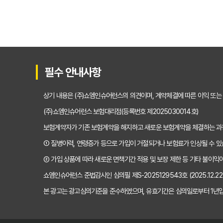
필수 안내사항
상기 내용은 (주)쇼엠인슈어런스의 의견이며, 계약체결에 따른 이익 또는
(주)쇼엠인슈어런스 보험대리점(등록번호 제2025030014호)
보험계약자가 기존 보험계약을 해지하고 새로운 보험계약을 체결하는 
① 질병이력, 연령증가 등으로 가입이 거절되거나 보험료가 인상될 수 있
② 가입 상품에 따라 새로운 면책기간 적용 및 보장 제한 등 기타 불이익이
쇼엠인슈어런스 준법감시인 심의필 제S-2025129543호 (2025.12.22~2
본 광고는 광고심의기준을 준수하였으며, 유효기간은 심의일로부터 1년입